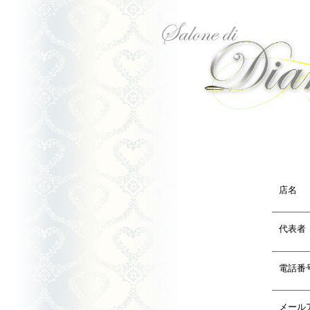
店名
代表者
電話番
メール