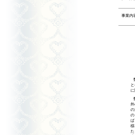
事業内
と
に
外
の
の
ば
様
た